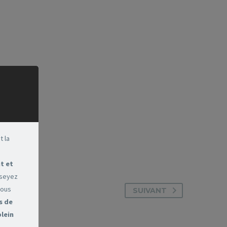
t la
t et
sseyez
vous
SUIVANT
s de
plein