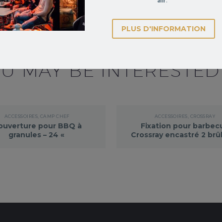
air
.
 Maître.
PLUS D'INFORMATION
U MAY BE INTERESTED
ACCESSOIRES
,
CAMP CHEF
ACCESSOIRES
,
CROSSRAY
ouverture pour BBQ à
Fixation pour barbec
granules – 24 «
Crossray encastré 2 brû