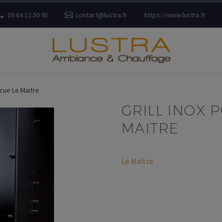
09 64 12 50 95
contact@lustra.fr
https://www.lustra.fr
ecue Le Maitre
GRILL INOX 
MAITRE
Le Maître