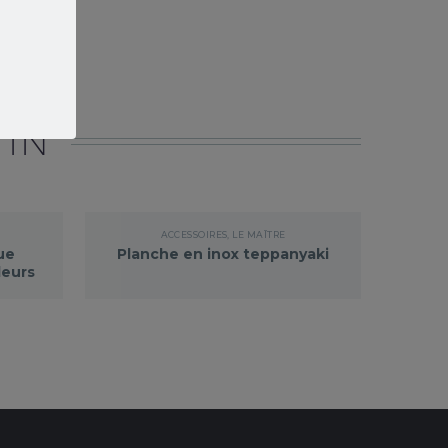
 IN
ACCESSOIRES
,
LE MAÎTRE
ue
Planche en inox teppanyaki
leurs