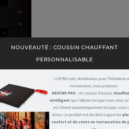
NOUVEAUTÉ : COUSSIN CHAUFFANT
PERSONNALISABLE
LUSTRA Sarl, distributeur pour l’hôtellerie e
restauration, vous propose :
HEATME PRO
: Un coussin d'assise
chauffan
intelligent
qui s'allume lorsque vous vous a
et s'éteint automatiquement lorsque vous 
levez. Le produit est destiné à apporter
plu
confort et de vente en restauration de 