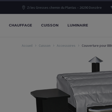
Zi les Gresses chemin du Plantas – 26290 Donzère
CHAUFFAGE
CUISSON
LUMINAIRE
Accueil
Cuisson
Accessoires
Couverture pour BBQ