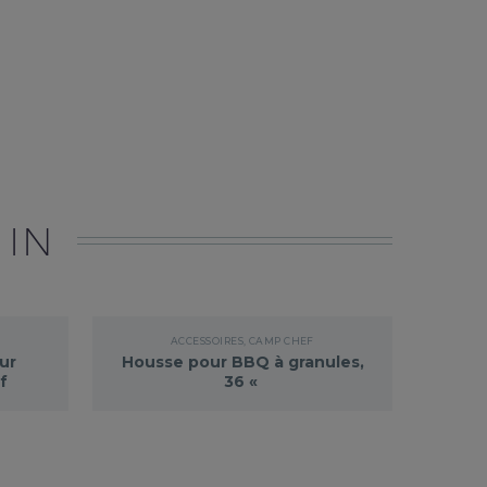
 IN
ACCESSOIRES
,
CAMP CHEF
ur
Housse pour BBQ à granules,
f
36 «