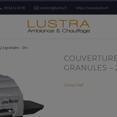
09 64 12 50 95
contact@lustra.fr
https://www.lustra.fr
 à granules – 24 «
COUVERTURE
GRANULES – 
Camp Chef