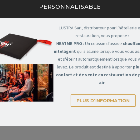
PERSONNALISABLE
R GRIL À GRANULÉS 
LUSTRA Sarl, distributeur pour l’hôtellerie e
restauration, vous propose :
HEATME PRO
: Un coussin d'assise
chauffan
P CHEF
intelligent
qui s'allume lorsque vous vous a
et s'éteint automatiquement lorsque vous 
levez. Le produit est destiné à apporter
plu
otre gril doit en faire autant. Avec la couverture pour gril à granu
confort et de vente en restauration de 
re est faite de fibre de verre résistante au feu qui aidera à garder v
air
.
s, mais votre gril à granulés est fumant.
PLUS D'INFORMATION
granulés – 24″ n’a pas de couvertures latérales.