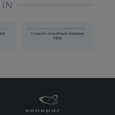
 IN
P
,
HEATSTRIP DESIGN
ACCUEIL
,
CHAUFFAGE
,
COUSSIN CHAUFFANT HEATME
00W
Coussin chauffant Heatme
PRO