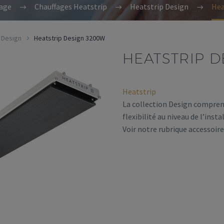
age
Chauffages Heatstrip
Heatstrip Design
Hea
 Design
Heatstrip Design 3200W
HEATSTRIP D
Heatstrip
La collection Design compre
flexibilité au niveau de l’inst
Voir notre rubrique accessoire