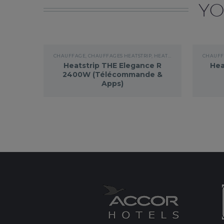
YO
CHAUFFAGE
,
CHAUFFAGES HEATSTRIP
,
HEATSTRIP ELEGANCE APPS
CHAUFF
Heatstrip THE Elegance R
Hea
2400W (Télécommande &
Apps)