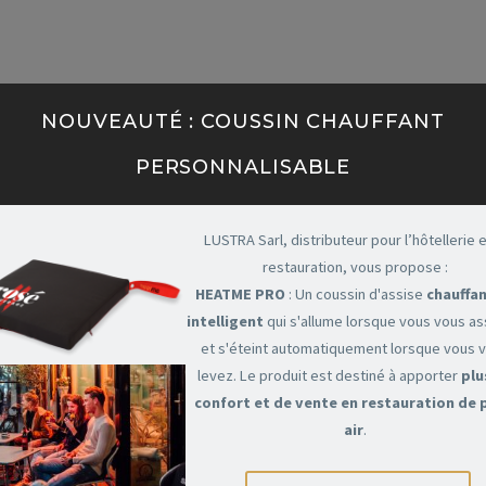
NOUVEAUTÉ : COUSSIN CHAUFFANT
PERSONNALISABLE
ce
LUSTRA Sarl, distributeur pour l’hôtellerie e
restauration, vous propose :
HEATME PRO
: Un coussin d'assise
chauffan
e
intelligent
qui s'allume lorsque vous vous a
et s'éteint automatiquement lorsque vous 
levez. Le produit est destiné à apporter
plu
allation
confort et de vente en restauration de 
air
.