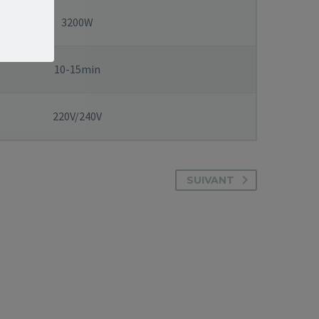
3200W
10-15min
220V/240V
SUIVANT