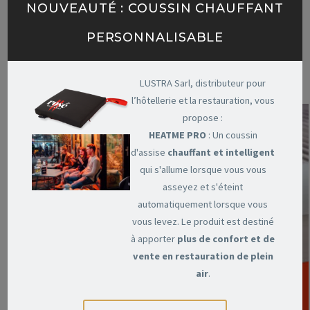
NOUVEAUTÉ : COUSSIN CHAUFFANT
une fabrication raffinée, un style fonctionnel et élégant. Le
grill est facile à installer et à utiliser. Entièrement fabriqué
PERSONNALISABLE
en acier inoxydable AISI 304. Avec son design innovant, le
gril offre des solutions uniques à vos besoins.
LUSTRA Sarl, distributeur pour
l’hôtellerie et la restauration, vous
propose :
HEATME PRO
: Un coussin
d'assise
chauffant et intelligent
qui s'allume lorsque vous vous
asseyez et s'éteint
automatiquement lorsque vous
vous levez. Le produit est destiné
à apporter
plus de confort et de
vente en restauration de plein
air
.