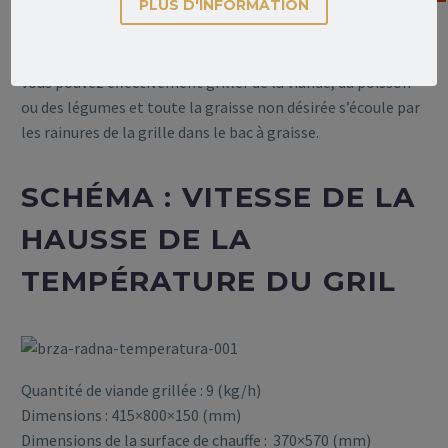
PLUS D'INFORMATION
Une préparation plus saine des aliments en grillant plutôt
qu’en cuisinant. La surface de chauffe n’étant pas plate,
vous pouvez effectivement griller de la viande, du poisson
ou des légumes et toute la graisse non désirée s’écoule par
les rainures de la grille dans le bac à graisse.
SCHÉMA : VITESSE DE LA
HAUSSE DE LA
TEMPÉRATURE DU GRIL
Quantité de viande grillée : 9 (kg/h)
Dimensions : 415×800×150 (mm)
Dimensions de la surface de chauffe : 370×570 (mm)