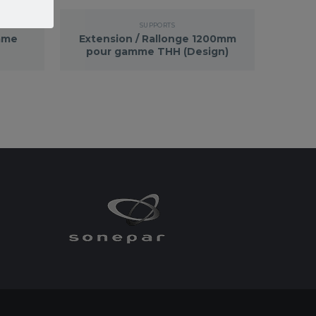
GES HEATSTRIP
,
SUPPORTS
SUPPORTS
mme
Extension / Rallonge 1200mm
pour gamme THH (Design)