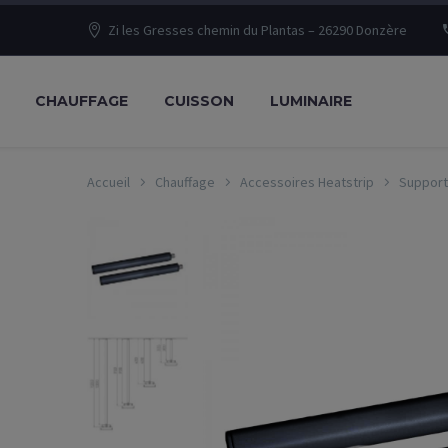
Zi les Gresses chemin du Plantas – 26290 Donzère
CHAUFFAGE
CUISSON
LUMINAIRE
Accueil
Chauffage
Accessoires Heatstrip
Support