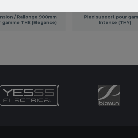
SUPPORTS
CHAUFFAGE SUR PIED HEATSTRIP
,
CHAUFFA
nsion / Rallonge 900mm
Pied support pour ga
r gamme THE (Elegance)
Intense (THY)