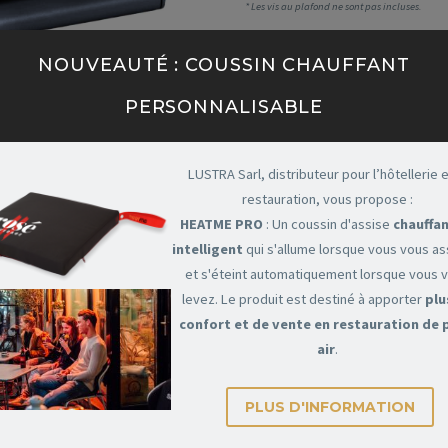
* Les vis au plafond ne sont pas incluses.
NOUVEAUTÉ : COUSSIN CHAUFFANT
PERSONNALISABLE
LUSTRA Sarl, distributeur pour l’hôtellerie e
restauration, vous propose :
HEATME PRO
: Un coussin d'assise
chauffan
intelligent
qui s'allume lorsque vous vous a
et s'éteint automatiquement lorsque vous 
levez. Le produit est destiné à apporter
plu
confort et de vente en restauration de 
air
.
U MAY BE INTERESTED
PLUS D'INFORMATION