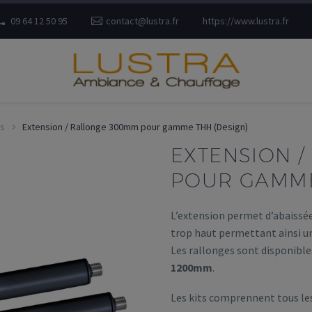
09 64 12 50 95
contact@lustra.fr
https://www.lustra.fr
s
Extension / Rallonge 300mm pour gamme THH (Design)
EXTENSION 
POUR GAMME
L’extension permet d’abaissée
trop haut permettant ainsi un
Les rallonges sont disponible
1200mm
.
Les kits comprennent tous les 