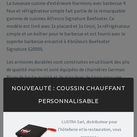
La luxueuse cuisine d’extérieure Harmony avec barbecue 4
feux et réfrigérateur simple fait partie de la remarquable
gamme de cuisines Alfresco Signature Beefeater. Ce
modèle est livré avec 1x placard et 1x tiroir, 1x réfrigérateur
simple et un boîtier pour le barbecue et est fourni avec le
superbe barbecue encastré à 4 brûleurs Beefeater
Signature S2000S.
Les armoires durables sont construites en utilisant des plis
de qualité marine et sont équipées de charnières German
Blum de haute qualité et de glissières de tiroir pour une
ouverture et une fermeture sans effort. Les plans de travail
NOUVEAUTÉ : COUSSIN CHAUFFANT
sont fabriqués avec de la pierre de quartz de qualité
supérieure et sont non seulement esthétiques, mais aussi
PERSONNALISABLE
faciles à nettoyer et testés à haute température pour
résister à 150 degrés sans brûlure ni craquelure.
LUSTRA Sarl, distributeur pour
Ils répondent aux besoins d’une vie de luxe en plein air et
l’hôtellerie et la restauration, vous
d’un divertissement sans effort. Les cuisines Beefeater
propose :