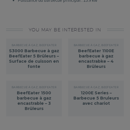
Puissance du barbecue principal : 15.9 kw
YOU MAY BE INTERESTED IN
BARBECUE À GAZ
,
BEEFEATER
BARBECUE À GAZ
,
BEEFEATER
S3000 Barbecue à gaz
BeefEater 1100E
BeefEater 5 Brûleurs –
barbecue à gaz
Surface de cuisson en
encastrabke – 4
fonte
Brûleurs
BARBECUE À GAZ
,
BEEFEATER
BARBECUE À GAZ
,
BEEFEATER
BeefEater 1500
1200E Series –
barbecue à gaz
Barbecue 5 Bruleurs
encastrable – 3
avec chariot
Brûleurs