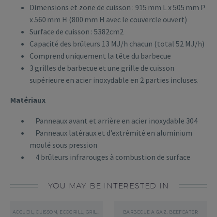
Dimensions et zone de cuisson : 915 mm L x 505 mm P
x 560 mm H (800 mm H avec le couvercle ouvert)
Surface de cuisson : 5382cm2
Capacité des brûleurs 13 MJ/h chacun (total 52 MJ/h)
Comprend uniquement la tête du barbecue
3 grilles de barbecue et une grille de cuisson
supérieure en acier inoxydable en 2 parties incluses.
Matériaux
Panneaux avant et arrière en acier inoxydable 304
Panneaux latéraux et d’extrémité en aluminium
moulé sous pression
4 brûleurs infrarouges à combustion de surface
YOU MAY BE INTERESTED IN
ACCUEIL
,
CUISSON
,
ECOGRILL
,
GRILL ÉLECTRIQUE
BARBECUE À GAZ
,
BEEFEATER