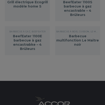
Grill électrique Ecogrill
BeefEater 1100S
modèle home S
barbecue à gaz
encastrable – 4
Brûleurs
BARBECUE À GAZ
,
BEEFEATER
BARBECUE À BOIS
,
CUISSON
,
LE MAÎTRE
BeefEater 1100E
Barbecue
barbecue à gaz
multifonction Le Maitre
encastrabke – 4
noir
Brûleurs