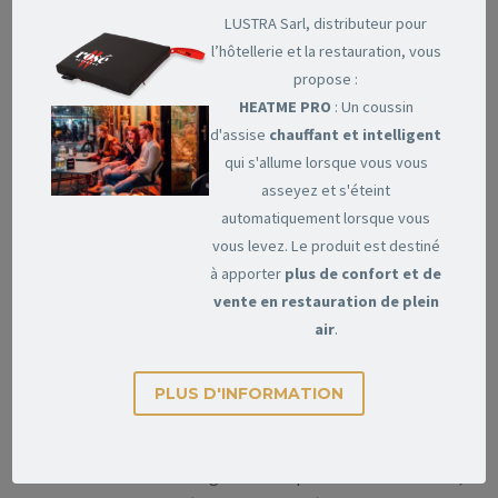
supérieur
LUSTRA Sarl, distributeur pour
intensité
l’hôtellerie et la restauration, vous
propose :
Grille autonettoyante
Appareil de plein air
HEATME PRO
: Un coussin
avec réduction
polyvalent,
d'assise
chauffant et intelligent
significative des
couvercle en haut ou en
qui s'allume lorsque vous vous
flambées.
bas.
asseyez et s'éteint
automatiquement lorsque vous
Tous les barbecues CROSSRAY sont équipés de plaques de
vous levez. Le produit est destiné
gril en standard.
à apporter
plus de confort et de
vente en restauration de plein
BARBECUE À GAZ CROSSRAY : EXPLICATION
air
.
VIDÉO
PLUS D'INFORMATION
Caractéristiques :
4 brûleurs infrarouges céramiques à haute intensité,